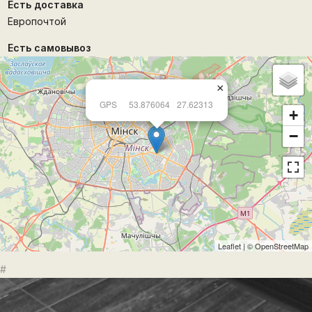
Есть доставка
Европочтой
Есть самовывоз
×
GPS
53.876064
27.62313
+
−
Leaflet
| ©
OpenStreetMap
#