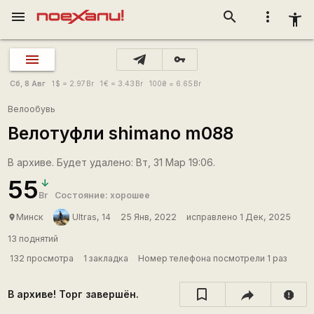
menu
search
more_vert
accessibility_new
vpn_key
Сб, 8 Авг
1
$
= 2.97
Br
1
€
= 3.43
Br
100
₴
= 6.65
Br
Велообувь
Велотуфли shimano m088
В архиве. Будет удалено: Вт, 31 Мар 19:06.
55
Br
Состояние: хорошее
Минск
Ultras, 14
25 Янв, 2022
исправлено 1 Дек, 2025
place
13 поднятий
132 просмотра
1 закладка
Номер телефона посмотрели 1 раз
В архиве! Торг завершён.
report