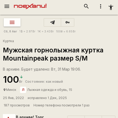
menu
search
more_vert
accessibility_new
vpn_key
Сб, 8 Авг
1
$
= 2.97
Br
1
€
= 3.43
Br
100
₴
= 6.65
Br
Куртка
Мужская горнолыжная куртка
Mountainpeak размер S/M
В архиве. Будет удалено: Вт, 31 Мар 19:06.
100
Br
Состояние: как новый
Л
Минск
Лыжная одежда и обувь, 15
place
25 Янв, 2022
исправлено 1 Дек, 2025
187 просмотров
Номер телефона посмотрели 1 раз
В архиве! Торг