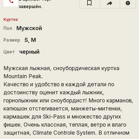
call
report
завершён.
Куртка
Мужской
Пол
S
,
M
Размер
черный
Цвет
Мужская лыжная, сноубордическая куртка
Mountain Peak.
Качество и удобство в каждой детали по
достоинству оценит каждый лыжник,
горнолыжник или сноубордист! Много карманов,
капюшон отстегивается, манжеты-митенки,
кармашек для Ski-Pass и множество других
фишек. Очень классная, теплая, ветро и влаго
защитная, Climate Controle System. В отличном