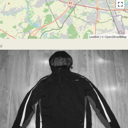
Leaflet
| ©
OpenStreetMap
#