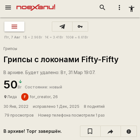
menu
search
more_vert
accessibility_new
vpn_key
Пт, 7 Авг
1
$
= 2.96
Br
1
€
= 3.41
Br
100
₴
= 6.61
Br
Грипсы
Грипсы с локонами Fifty-Fifty
В архиве. Будет удалено: Вт, 31 Мар 19:07.
50
Br
Состояние: новый
F
Лида
for_creator, 26
place
30 Янв, 2022
исправлено 1 Дек, 2025
8 поднятий
79 просмотров
Номер телефона посмотрели 1 раз
В архиве! Торг завершён.
report