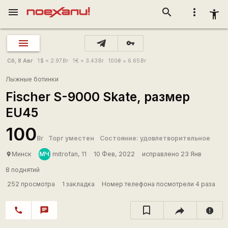
menu
search
more_vert
accessibility_new
vpn_key
Сб, 8 Авг
1
$
= 2.97
Br
1
€
= 3.43
Br
100
₴
= 6.65
Br
Лыжные ботинки
Fischer S-9000 Skate, размер
EU45
100
Br
Торг уместен
Состояние: удовлетворительное
МЧ
Минск
mitrofan, 11
10 Фев, 2022
исправлено 23 Янв
place
8 поднятий
252 просмотра
1 закладка
Номер телефона посмотрели 4 раза
call
chat
report