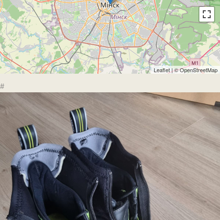
Leaflet
| ©
OpenStreetMap
#