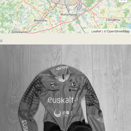
Leaflet
| ©
OpenStreetMap
#