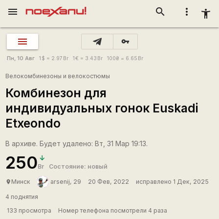
menu
search
more_vert
accessibility_new
vpn_key
Пн, 10 Авг
1
$
= 2.97
Br
1
€
= 3.43
Br
100
₴
= 6.65
Br
Велокомбинезоны и велокостюмы
Комбинезон для
индивидуальных гонок Euskadi
Etxeondo
В архиве. Будет удалено: Вт, 31 Мар 19:13.
250
Br
Состояние: новый
Минск
arsenij, 29
20 Фев, 2022
исправлено 1 Дек, 2025
place
4 поднятия
133 просмотра
Номер телефона посмотрели 4 раза