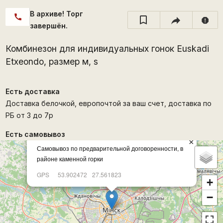
В архиве! Торг
call
report
завершён.
Комбинезон для индивидуальных гонок Euskadi
Etxeondo, размер м, s
Есть доставка
Доставка белочкой, европочтой за ваш счет, доставка по
РБ от 3 до 7р
Есть самовывоз
×
Самовывоз по предварительной договоренности, в
районе каменной горки
GPS
53.902472
27.561823
+
−