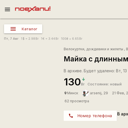
menu
Каталог
Пт, 7 Авг
1
$
= 2.98
Br
1
€
= 3.44
Br
100
₴
= 6.65
Br
Велокуртки, дождевики и жилеты
,
Майка с длинным 
В архиве. Будет удалено: Вт, 13 
130
Br
Состояние: новый
Минск
arsenij, 29
21 Фев, 
place
62 просмотра
В ар
call
Номер телефона