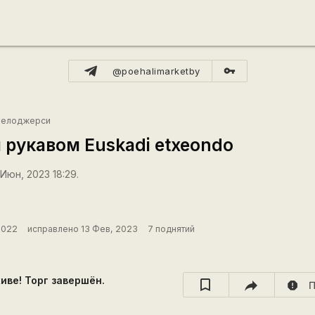
vpn_key
@poehalimarketby
Велоджерси
рукавом Euskadi etxeondo
Июн, 2023 18:29.
2022
исправлено 13 Фев, 2023
7 поднятий
хиве! Торг завершён.
report
П