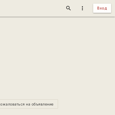
search
more_vert
Вход
ожаловаться на объявление