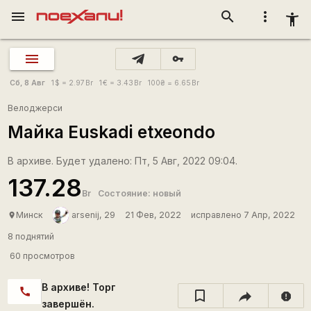
menu
search
more_vert
accessibility_new
vpn_key
Сб, 8 Авг
1
$
= 2.97
Br
1
€
= 3.43
Br
100
₴
= 6.65
Br
Велоджерси
Майка Euskadi etxeondo
В архиве. Будет удалено: Пт, 5 Авг, 2022 09:04.
137.28
Br
Состояние: новый
Минск
arsenij, 29
21 Фев, 2022
исправлено 7 Апр, 2022
place
8 поднятий
60 просмотров
В архиве! Торг
call
report
завершён.