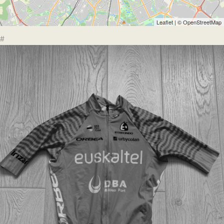
Leaflet
| ©
OpenStreetMap
#