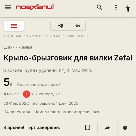
menu
search
more_vert
accessibility_new
vpn_key
Пн, 10 Авг
1
$
= 2.97
Br
1
€
= 3.43
Br
100
₴
= 6.65
Br
Щитки и крылья
Крыло-брызговик для вилки Zefal
В архиве. Будет удалено: Вт, 31 Мар 19:14.
5
Br
Состояние: как новый
X
Минск
xuxueurope, 22
place
23 Фев, 2022
исправлено 1 Дек, 2025
74 просмотра
Номер телефона посмотрели 1 раз
В архиве! Торг завершён.
report