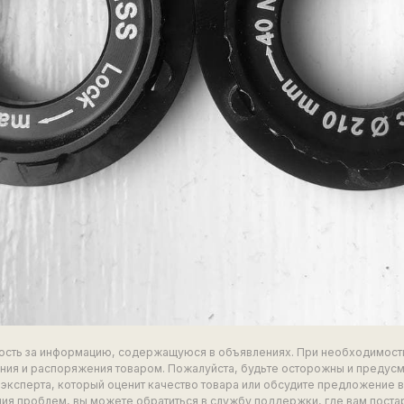
ность за информацию, содержащуюся в объявлениях. При необходимост
ия и распоряжения товаром. Пожалуйста, будьте осторожны и предус
эксперта, который оценит качество товара или обсудите предложение 
ия проблем, вы можете обратиться в службу поддержки, где вам поста