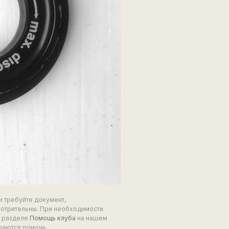
и требуйте документ,
мотрительны. При необходимости
в разделе
Помощь клуба
на нашем
раются помочь.