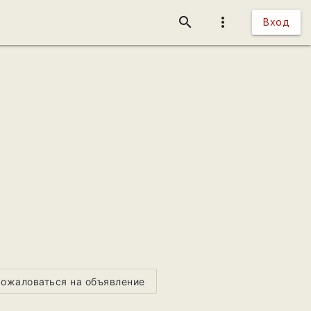
search
more_vert
Вход
ожаловаться на объявление