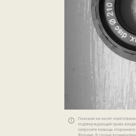
Поехали! не несёт ответствен
error_outline
подтверждающий право владен
запросите помощь стороннего 
Форуме. В случае возникновен