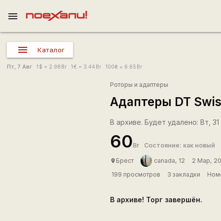
menu
Каталог
Пт, 7 Авг
1
$
= 2.98
Br
1
€
= 3.44
Br
100
₴
= 6.65
Br
Роторы и адаптеры
Адаптеры DT Swis
В архиве. Будет удалено: Вт, 31 
60
Br
Состояние: как новый
Брест
canada, 12
2 Мар, 2
place
199 просмотров
3 закладки
Номе
В архиве! Торг завершён.