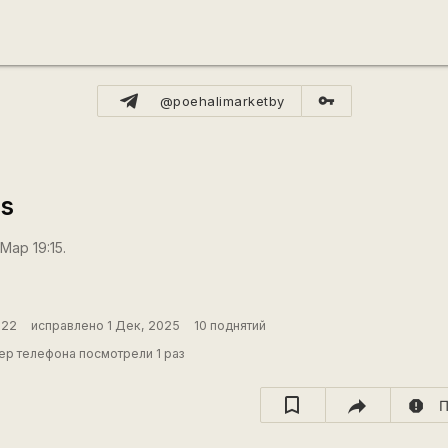
vpn_key
@poehalimarketby
s
Мар 19:15.
022
исправлено 1 Дек, 2025
10 поднятий
р телефона посмотрели 1 раз
report
П