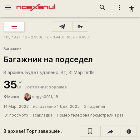
menu
search
more_vert
accessibility_new
vpn_key
Пт, 7 Авг
1
$
= 2.98
Br
1
€
= 3.44
Br
100
₴
= 6.65
Br
Багажник
Багажник на подседел
В архиве. Будет удалено: Вт, 31 Мар 19:19.
35
Br
Состояние: хорошее
Минск
segyn0011, 18
place
14 Мар, 2022
исправлено 1 Дек, 2025
2 поднятия
31 просмотр
1 закладка
Номер телефона посмотрели 1 раз
В архиве! Торг завершён.
report