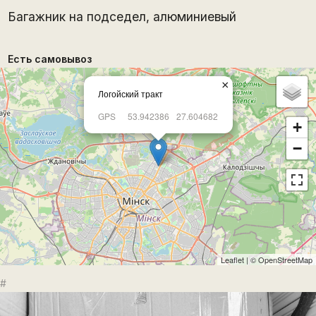
Багажник на подседел, алюминиевый
Есть самовывоз
×
Логойский тракт
GPS
53.942386
27.604682
+
−
Leaflet
| ©
OpenStreetMap
#