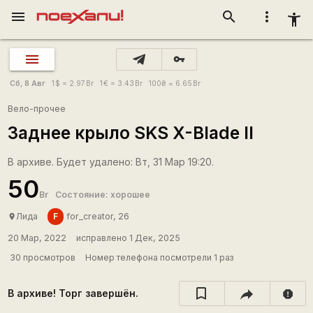
menu
search
more_vert
accessibility_new
vpn_key
Сб, 8 Авг
1
$
= 2.97
Br
1
€
= 3.43
Br
100
₴
= 6.65
Br
Вело-прочее
Заднее крыло SKS X-Blade II
В архиве. Будет удалено: Вт, 31 Мар 19:20.
50
Br
Состояние: хорошее
F
Лида
for_creator, 26
place
20 Мар, 2022
исправлено 1 Дек, 2025
30 просмотров
Номер телефона посмотрели 1 раз
В архиве! Торг завершён.
report