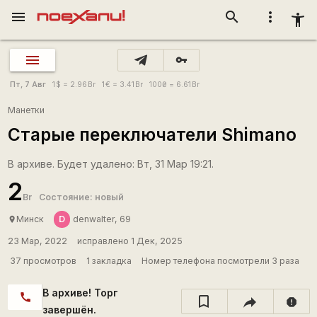
menu
search
more_vert
accessibility_new
vpn_key
Пт, 7 Авг
1
$
= 2.96
Br
1
€
= 3.41
Br
100
₴
= 6.61
Br
Манетки
Старые переключатели Shimano
В архиве. Будет удалено: Вт, 31 Мар 19:21.
2
Br
Состояние: новый
D
Минск
denwalter, 69
place
23 Мар, 2022
исправлено 1 Дек, 2025
37 просмотров
1 закладка
Номер телефона посмотрели 3 раза
В архиве! Торг
call
report
завершён.