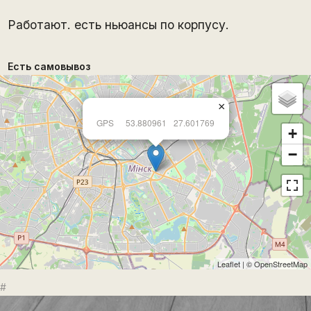
Работают. есть ньюансы по корпусу.
Есть самовывоз
×
GPS
53.880961
27.601769
+
−
Leaflet
| ©
OpenStreetMap
#