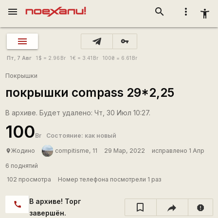
menu
search
more_vert
accessibility_new
vpn_key
Пт, 7 Авг
1
$
= 2.96
Br
1
€
= 3.41
Br
100
₴
= 6.61
Br
Покрышки
покрышки compass 29*2,25
В архиве. Будет удалено: Чт, 30 Июл 10:27.
100
Br
Состояние: как новый
Жодино
compitisme, 11
29 Мар, 2022
исправлено 1 Апр
place
6 поднятий
102 просмотра
Номер телефона посмотрели 1 раз
В архиве! Торг
call
report
завершён.