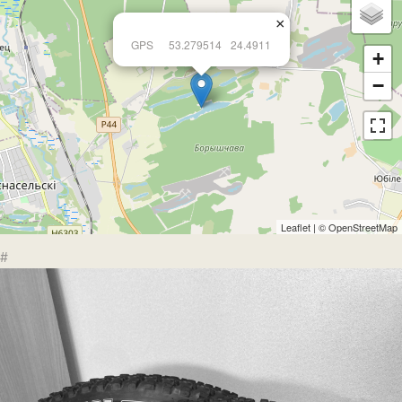
×
GPS
53.279514
24.4911
+
−
Leaflet
| ©
OpenStreetMap
#