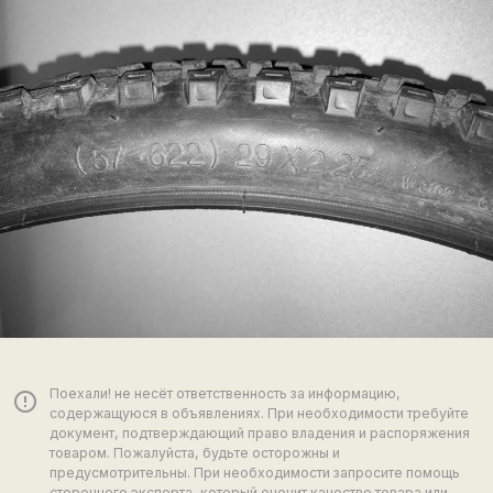
Поехали! не несёт ответственность за информацию,
error_outline
содержащуюся в объявлениях. При необходимости требуйте
документ, подтверждающий право владения и распоряжения
товаром. Пожалуйста, будьте осторожны и
предусмотрительны. При необходимости запросите помощь
стороннего эксперта, который оценит качество товара или