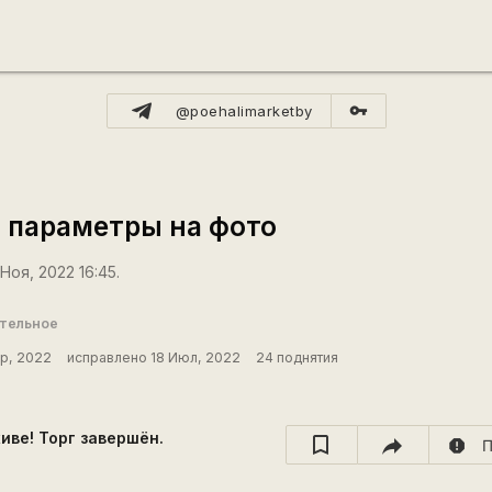
vpn_key
@poehalimarketby
. параметры на фото
Ноя, 2022 16:45.
ительное
р, 2022
исправлено 18 Июл, 2022
24 поднятия
хиве! Торг завершён.
report
П