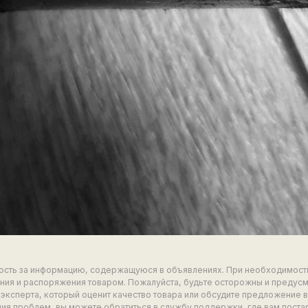
ность за информацию, содержащуюся в объявлениях. При необходимост
ия и распоряжения товаром. Пожалуйста, будьте осторожны и предус
эксперта, который оценит качество товара или обсудите предложение 
ия проблем, вы можете обратиться в службу поддержки, где вам поста