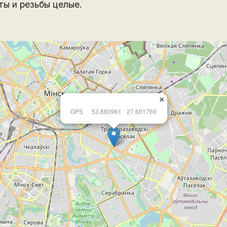
ты и резьбы целые.
×
GPS
53.880961
27.601769