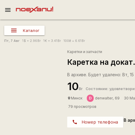
menu
Каталог
Пт, 7 Авг
1
$
= 2.96
Br
1
€
= 3.41
Br
100
₴
= 6.61
Br
Каретки и запчасти
Каретка на докат
В архиве. Будет удалено: Вт, 15 
10
Br
Состояние: удовлетвор
D
Минск
denwalter, 69
30 Ма
place
79 просмотров
В ар
call
Номер телефона