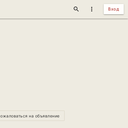
search
more_vert
Вход
ожаловаться на объявление