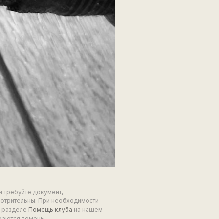
и требуйте документ,
мотрительны. При необходимости
в разделе
Помощь клуба
на нашем
раются помочь.