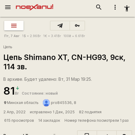
menu
search
more_vert
accessibility_new
vpn_key
Пт, 7 Авг
1
$
= 2.96
Br
1
€
= 3.41
Br
100
₴
= 6.61
Br
Цепь
Цепь Shimano XT, CN-HG93, 9ск,
114 зв.
В архиве. Будет удалено: Вт, 31 Мар 19:25.
81
Br
Состояние: новый
Минская область
pro845536, 8
place
2 Апр, 2022
исправлено 1 Дек, 2025
82 поднятия
615 просмотров
14 закладок
Номер телефона посмотрели 1 раз