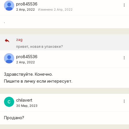
pro845536
more_vert
2 Апр, 2022
Изменено 2 Апр, 2022
.
zag
привет, новая в упаковке?
pro845536
more_vert
2 Апр, 2022
Здравствуйте. Конечно.
Пишите в личку если интересует.
chilavert
more_vert
C
30 Мар, 2023
Продано?