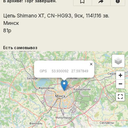
В архиве! Торг завершён.
report
Цепь Shimano XT, CN-HG93, 9ск, 114\116 зв.
Минск
81р
Есть самовывоз
×
GPS
53.930092
27.597849
+
−