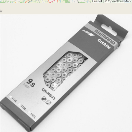
Leaflet
| ©
OpenStreetMap
#