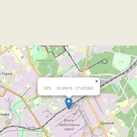
×
GPS
53.89918
27.625943