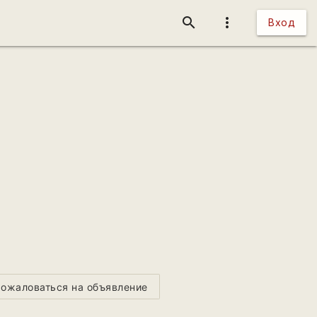
search
more_vert
Вход
ожаловаться на объявление