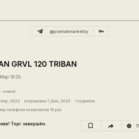
vpn_key
@poehalimarketby
N GRVL 120 TRIBAN
Мар 19:26.
: новый
 Апр, 2022
исправлено 1 Дек, 2025
1 поднятие
ер телефона посмотрели 19 раз
хиве! Торг завершён.
report
П