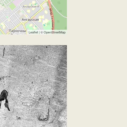
Leaflet
| ©
OpenStreetMap