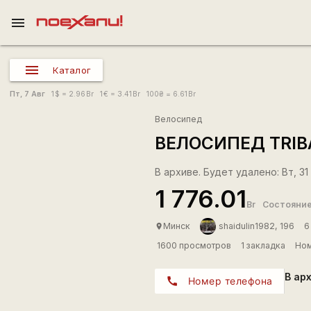
menu
Каталог
Пт, 7 Авг
1
$
= 2.96
Br
1
€
= 3.41
Br
100
₴
= 6.61
Br
Велосипед
ВЕЛОСИПЕД TRIBA
В архиве. Будет удалено: Вт, 31 
1 776.01
Br
Состояние
Минск
shaidulin1982, 196
6
place
1600 просмотров
1 закладка
Ном
В ар
call
Номер телефона