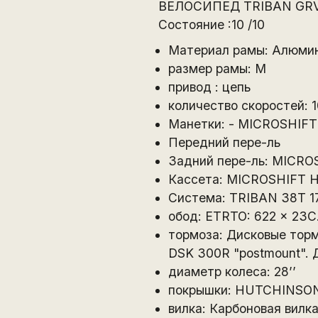
ВЕЛОСИПЕД TRIBAN GRVL
Состояние :10 /10
Материал рамы: Алюми
размер рамы: M
привод : цепь
количество скоростей: 1
Манетки: - MICROSHIFT
Передний пере-ль
Задний пере-ль: MICRO
Кассета: MICROSHIFT H1
Система: TRIBAN 38T 
обод: ETRTO: 622 x 23C
тормоза: Дисковые тор
DSK 300R "postmount". 
диаметр колеса: 28’’
покрышки: HUTCHINSON
вилка: Карбоновая вил