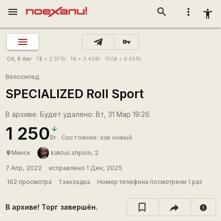
menu
search
more_vert
accessibility_new
vpn_key
Сб, 8 Авг
1
$
= 2.97
Br
1
€
= 3.43
Br
100
₴
= 6.65
Br
Велосипед
SPECIALIZED Roll Sport
В архиве. Будет удалено: Вт, 31 Мар 19:26.
1 250
Br
Состояние: как новый
Минск
kaktus.shpion, 2
place
7 Апр, 2022
исправлено 1 Дек, 2025
162 просмотра
1 закладка
Номер телефона посмотрели 1 раз
В архиве! Торг завершён.
report