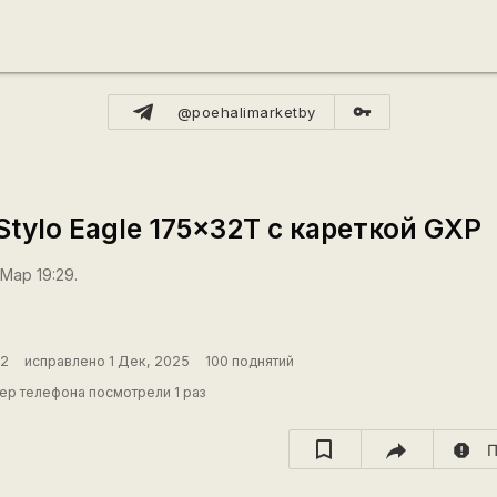
vpn_key
@poehalimarketby
Stylo Eagle 175x32T с кареткой GXP
Мар 19:29.
22
исправлено 1 Дек, 2025
100 поднятий
ер телефона посмотрели 1 раз
report
П