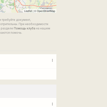
Leaflet
| ©
OpenStreetMap
и требуйте документ,
мотрительны. При необходимости
в разделе
Помощь клуба
на нашем
раются помочь.
more_vert
more_vert