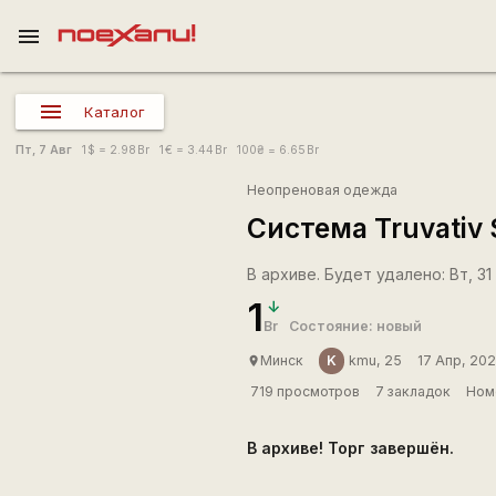
menu
Каталог
Пт, 7 Авг
1
$
= 2.98
Br
1
€
= 3.44
Br
100
₴
= 6.65
Br
Неопреновая одежда
Система Truvativ 
В архиве. Будет удалено: Вт, 31 
1
Br
Состояние: новый
K
Минск
kmu, 25
17 Апр, 20
place
719 просмотров
7 закладок
Ном
В архиве! Торг завершён.