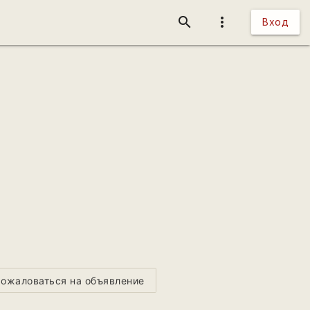
search
more_vert
Вход
ожаловаться на объявление