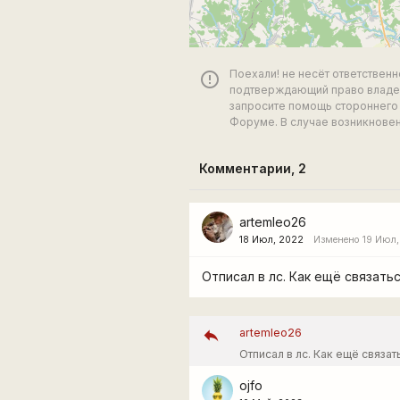
Поехали! не несёт ответствен
error_outline
подтверждающий право владен
запросите помощь стороннего 
Форуме. В случае возникновен
Комментарии,
2
artemleo26
18 Июл, 2022
Изменено 19 Июл,
Отписал в лс. Как ещё связать
artemleo26
Отписал в лс. Как ещё связа
ojfo