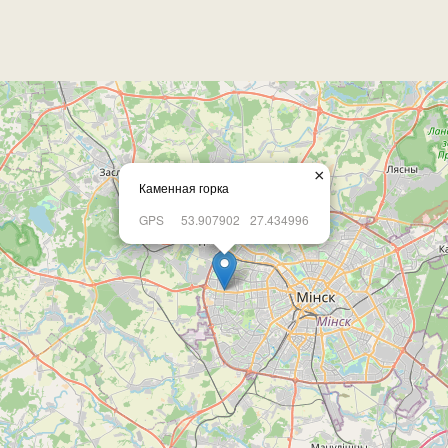
×
Каменная горка
GPS
53.907902
27.434996