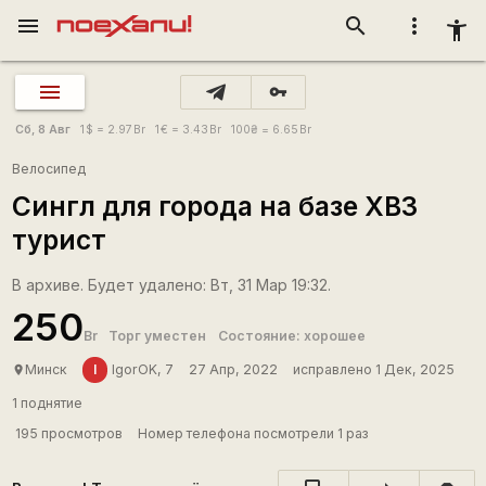
menu
search
more_vert
accessibility_new
vpn_key
Сб, 8 Авг
1
$
= 2.97
Br
1
€
= 3.43
Br
100
₴
= 6.65
Br
Велосипед
Сингл для города на базе ХВЗ
турист
В архиве. Будет удалено: Вт, 31 Мар 19:32.
250
Br
Торг уместен
Состояние: хорошее
I
Минск
IgorOK, 7
27 Апр, 2022
исправлено 1 Дек, 2025
place
1 поднятие
195 просмотров
Номер телефона посмотрели 1 раз