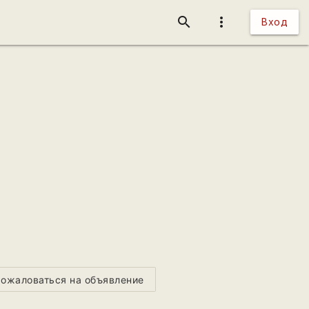
search
more_vert
Вход
ожаловаться на объявление