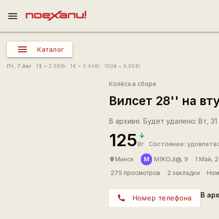
menu
Каталог
Пт, 7 Авг
1
$
= 2.98
Br
1
€
= 3.44
Br
100
₴
= 6.65
Br
Колёса в сборе
Вилсет 28'' на вт
В архиве. Будет удалено: Вт, 31 
125
Br
Состояние: удовлетв
M
Минск
M1KOJl@, 9
1 Май, 
place
275 просмотров
2 закладки
Ном
В ар
call
Номер телефона