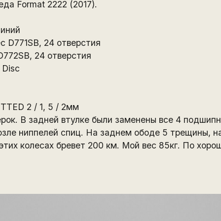
да Format 2222 (2017).
миний
c D771SB, 24 отверстия
D772SB, 24 отверстия
 Disc
ED 2 / 1, 5 / 2мм
рок. В задней втулке были заменены все 4 подшипн
зле ниппелей спиц. На заднем ободе 5 трещины, на
этих колесах бревет 200 км. Мой вес 85кг. По хор