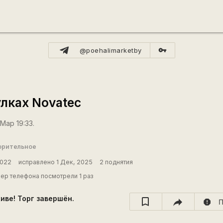
vpn_key
@poehalimarketby
улках Novatec
Мар 19:33.
орительное
2022
исправлено 1 Дек, 2025
2 поднятия
ер телефона посмотрели 1 раз
хиве! Торг завершён.
report
П