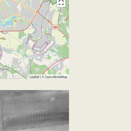
Leaflet
| ©
OpenStreetMap