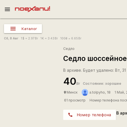
menu
Каталог
Сб, 8 Авг
1
$
= 2.97
Br
1
€
= 3.43
Br
100
₴
= 6.65
Br
Седло
Седло шоссейное Se
В архиве. Будет удалено: Вт, 31 
40
Br
Состояние: хорошее
Минск
a.tolpyho, 18
1 Май,
place
61 просмотр
Номер телефона пос
В ар
call
Номер телефона