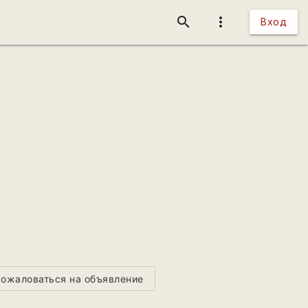
search
more_vert
Вход
ожаловаться на объявление