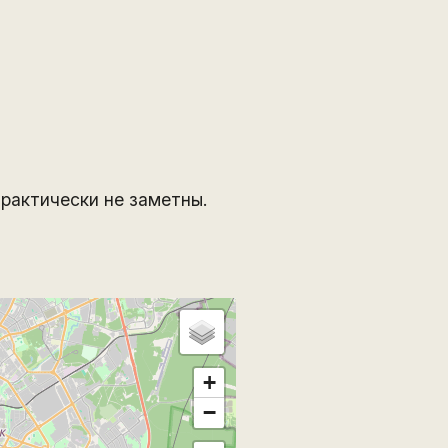
практически не заметны.
+
−