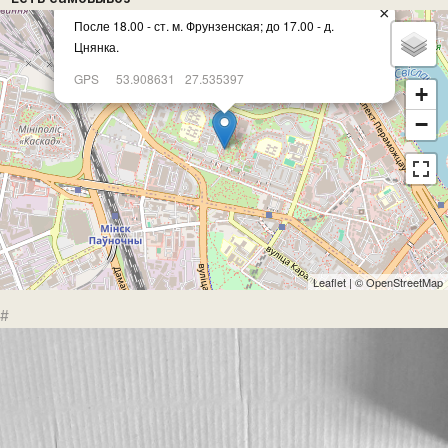
×
После 18.00 - ст. м. Фрунзенская; до 17.00 - д.
Цнянка.
GPS
53.908631
27.535397
+
−
Leaflet
| ©
OpenStreetMap
#