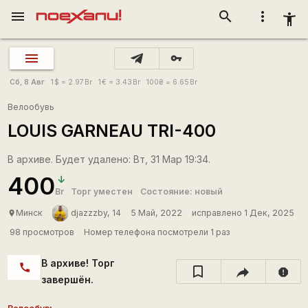
menu
search
more_vert
accessibility_new
vpn_key
Сб, 8 Авг
1
$
= 2.97
Br
1
€
= 3.43
Br
100
₴
= 6.65
Br
Велообувь
LOUIS GARNEAU TRI-400
В архиве. Будет удалено: Вт, 31 Мар 19:34.
400
Br
Торг уместен
Состояние: новый
Минск
djazzzby, 14
5 Май, 2022
исправлено 1 Дек, 2025
place
98 просмотров
Номер телефона посмотрели 1 раз
В архиве! Торг
call
report
завершён.