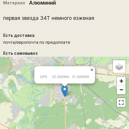
Алюминий
Материал
первая звезда 34Т немного езженая
Есть доставка
почта/европочта по предоплате
Есть самовывоз
×
GPS
52.356964
31.028969
+
−