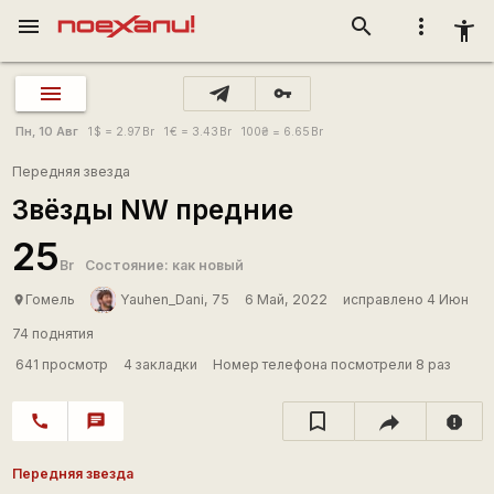
menu
search
more_vert
accessibility_new
vpn_key
Пн, 10 Авг
1
$
= 2.97
Br
1
€
= 3.43
Br
100
₴
= 6.65
Br
Передняя звезда
Звёзды NW предние
25
Br
Состояние: как новый
Гомель
Yauhen_Dani, 75
6 Май, 2022
исправлено 4 Июн
place
74 поднятия
641 просмотр
4 закладки
Номер телефона посмотрели 8 раз
call
chat
report
Передняя звезда