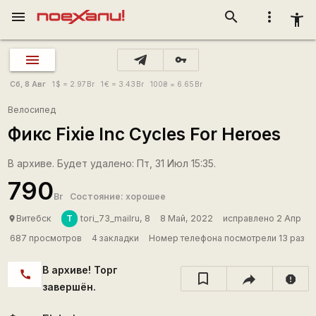
menu
search
more_vert
accessibility_new
vpn_key
Сб, 8 Авг
1
$
= 2.97
Br
1
€
= 3.43
Br
100
₴
= 6.65
Br
Велосипед
Фикс Fixie Inc Cycles For Heroes
В архиве. Будет удалено: Пт, 31 Июл 15:35.
790
Br
Состояние: хорошее
T
Витебск
tori_73_mailru, 8
8 Май, 2022
исправлено 2 Апр
place
687 просмотров
4 закладки
Номер телефона посмотрели 13 раз
В архиве! Торг
call
report
завершён.