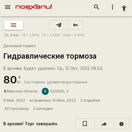
menu
search
more_vert
accessibility_new
vpn_key
Сб, 8 Авг
1
$
= 2.97
Br
1
€
= 3.43
Br
100
₴
= 6.65
Br
Дисковый тормоз
Гидравлические тормоза
В архиве. Будет удалено: Ср, 12 Окт, 2022 08:24.
80
Br
Состояние: удовлетворительное
5
Минская область
520926, 3
place
9 Май, 2022
исправлено 14 Июн, 2022
2 поднятия
401 просмотр
3 закладки
В архиве! Торг завершён.
report