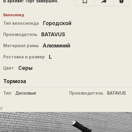
В архиве! Торг завершён.
report
Велосипед
Городской
Тип велосипеда
BATAVUS
Производитель
Алюминий
Материал рамы
L
Ростовка и размер
Серы
Цвет
Тормоза
Тип
Дисковые
Производитель
BATAVUS
#