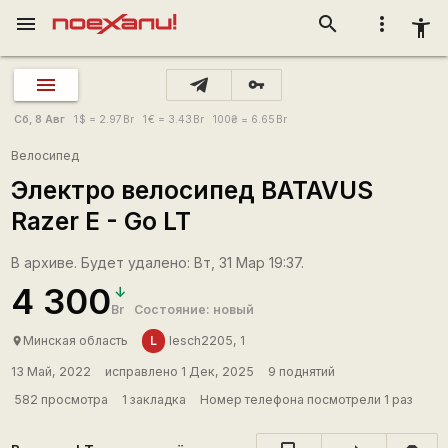
menu
search
more_vert
accessibility_new
vpn_key
Сб, 8 Авг
1
$
= 2.97
Br
1
€
= 3.43
Br
100
₴
= 6.65
Br
Велосипед
Электро велосипед BATAVUS
Razer E - Go LT
В архиве. Будет удалено: Вт, 31 Мар 19:37.
4 300
Br
Состояние: новый
L
Минская область
lesch2205, 1
place
13 Май, 2022
исправлено 1 Дек, 2025
9 поднятий
582 просмотра
1 закладка
Номер телефона посмотрели 1 раз