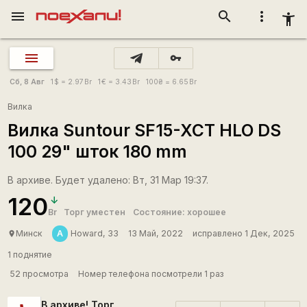
menu
search
more_vert
accessibility_new
vpn_key
Сб, 8 Авг
1
$
= 2.97
Br
1
€
= 3.43
Br
100
₴
= 6.65
Br
Вилка
Вилка Suntour SF15-XCT HLO DS
100 29" шток 180 mm
В архиве. Будет удалено: Вт, 31 Мар 19:37.
120
Br
Торг уместен
Состояние: хорошее
А
Минск
Howard, 33
13 Май, 2022
исправлено 1 Дек, 2025
place
1 поднятие
52 просмотра
Номер телефона посмотрели 1 раз
В архиве! Торг