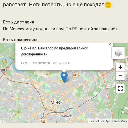
работает. Ноги потёрты, но ещё походят
.
:)
Есть доставка
По Минску могу подвезти сам. По РБ почтой за ваш счёт.
Есть самовывоз
×
В р-не пл. Бангалор по предварительной
договорённости
GPS
53.929278
27.579614
+
−
Leaflet
| ©
OpenStreetMap