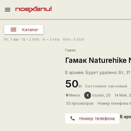
menu
Каталог
Пт, 7 Авг
1
$
= 2.98
Br
1
€
= 3.44
Br
100
₴
= 6.65
Br
Гамак
Гамак Naturehike
В архиве. Будет удалено: Вт, 31 
50
Br
Состояние: как новый
X
Минск
xzuser, 25
14 Май, 
place
55 просмотров
Номер телефона п
В ар
call
Номер телефона