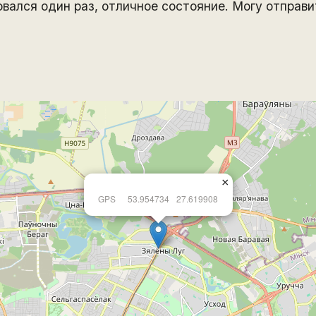
вался один раз, отличное состояние. Могу отправи
×
GPS
53.954734
27.619908