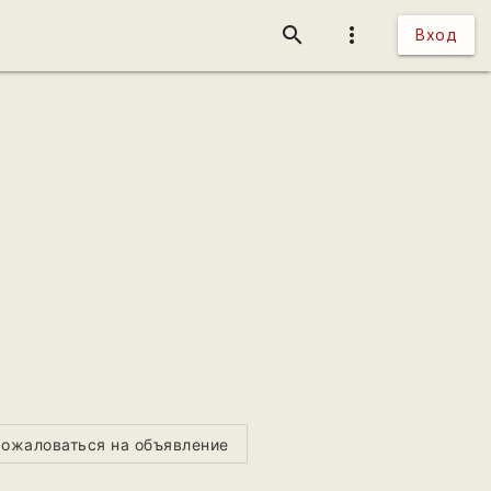
search
more_vert
Вход
ожаловаться на объявление