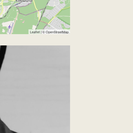
Leaflet
| ©
OpenStreetMap