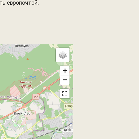
ть европочтой.
+
−