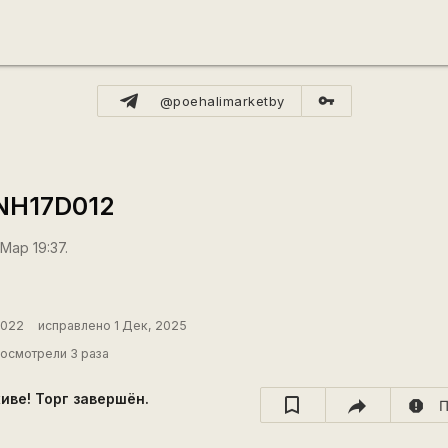
vpn_key
@poehalimarketby
 NH17D012
Мар 19:37.
2022
исправлено 1 Дек, 2025
осмотрели 3 раза
хиве! Торг завершён.
report
П