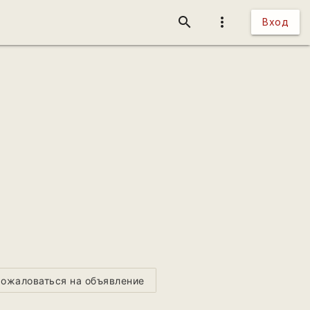
search
more_vert
Вход
ожаловаться на объявление