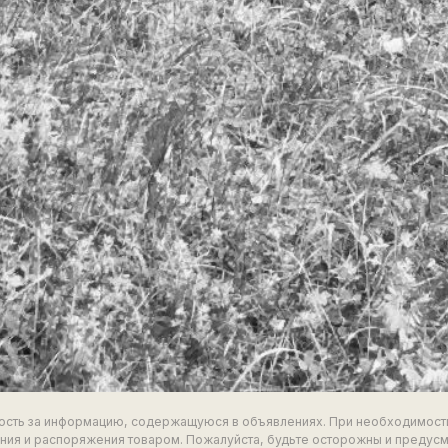
ность за информацию, содержащуюся в объявлениях. При необходимост
ия и распоряжения товаром. Пожалуйста, будьте осторожны и предус