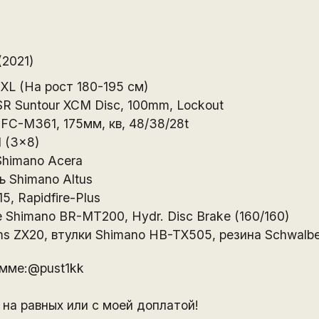
2021)
XL (На рост 180-195 см)
R Suntour XCM Disc, 100mm, Lockout
FC-M361, 175мм, кв, 48/38/28t
 (3x8)
Shimano Acera
 Shimano Altus
, Rapidfire-Plus
 Shimano BR-MT200, Hydr. Disc Brake (160/160)
ims ZX20, втулки Shimano HB-TX505, резина Schwalb
амме:@pust1kk
на равных или с моей доплатой!