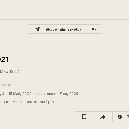
vpn_key
@poehalimarketby
021
Мар 19:37.
новый
, 3
15 Май, 2022
исправлено 1 Дек, 2025
ер телефона посмотрели 1 раз
report
П