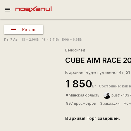
menu
Каталог
Пт, 7 Авг
1
$
= 2.96
Br
1
€
= 3.41
Br
100
₴
= 6.61
Br
Велосипед
CUBE AIM RACE 2
В архиве. Будет удалено: Вт, 31 
1 850
Br
Состояние: как 
Минская область
pust1k.1337
place
897 просмотров
3 закладки
Ном
В архиве! Торг завершён.