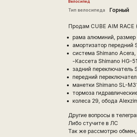
Велосипед
Горный
Тип велосипеда
Продам CUBE AIM RACE (
рама алюминий, размер 
амортизатор передний S
система Shimano Acera, 
-Кассета Shimano HG-51
задний переключатель 
передний переключатель
манетки Shimano SL-M315
тормоза гидравлические
колеса 29, обода Alexz
Другие вопросы в телегр
Либо стучите в ЛС
Так же рассмотрю обмен, 