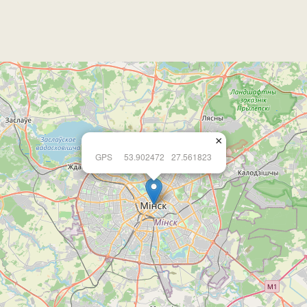
×
GPS
53.902472
27.561823