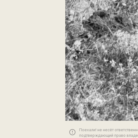
Поехали! не несёт ответствен
error_outline
подтверждающий право владен