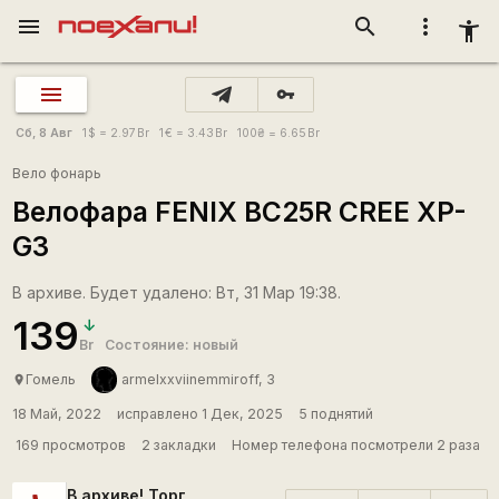
menu
search
more_vert
accessibility_new
vpn_key
Сб, 8 Авг
1
$
= 2.97
Br
1
€
= 3.43
Br
100
₴
= 6.65
Br
Вело фонарь
Велофара FENIX BC25R CREE XP-
G3
В архиве. Будет удалено: Вт, 31 Мар 19:38.
139
Br
Состояние: новый
Гомель
armelxxviinemmiroff, 3
place
18 Май, 2022
исправлено 1 Дек, 2025
5 поднятий
169 просмотров
2 закладки
Номер телефона посмотрели 2 раза
В архиве! Торг