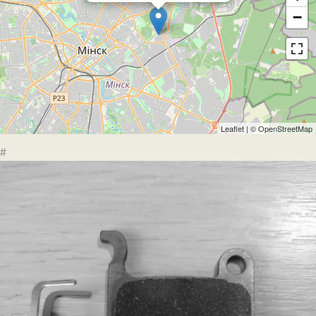
−
Leaflet
| ©
OpenStreetMap
#