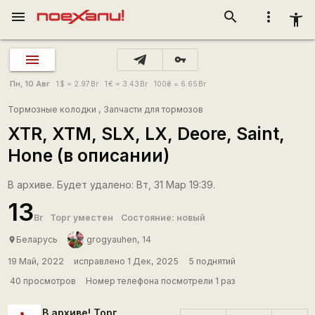
menu
search
more_vert
accessibility_new
vpn_key
Пн, 10 Авг
1
$
= 2.97
Br
1
€
= 3.43
Br
100
₴
= 6.65
Br
Тормозные колодки
,
Запчасти для тормозов
XTR, XTM, SLX, LX, Deore, Saint,
Hone (в описании)
В архиве. Будет удалено: Вт, 31 Мар 19:39.
13
Br
Торг уместен
Состояние: новый
Беларусь
grogyauhen, 14
place
19 Май, 2022
исправлено 1 Дек, 2025
5 поднятий
40 просмотров
Номер телефона посмотрели 1 раз
В архиве! Торг