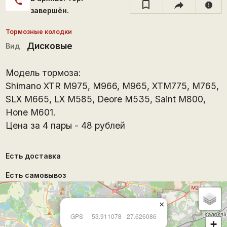
call
report
завершён.
Тормозные колодки
Дисковые
Вид
Модель тормоза:
Shimano XTR M975, M966, M965, XTM775, M765,
SLX M665, LX M585, Deore M535, Saint M800,
Hone M601.
Цена за 4 пары - 48 рублей
Есть доставка
Есть самовывоз
×
GPS
53.911078
27.626086
+