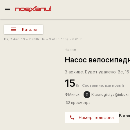
menu
Каталог
Пт, 7 Авг
1
$
= 2.96
Br
1
€
= 3.41
Br
100
₴
= 6.61
Br
Насос
Насос велосипед
В архиве. Будет удалено: Вс, 16 
15
Br
Состояние: как новый
Минск
Krasnogir.ilya@inbox.
place
32 просмотра
В ар
call
Номер телефона