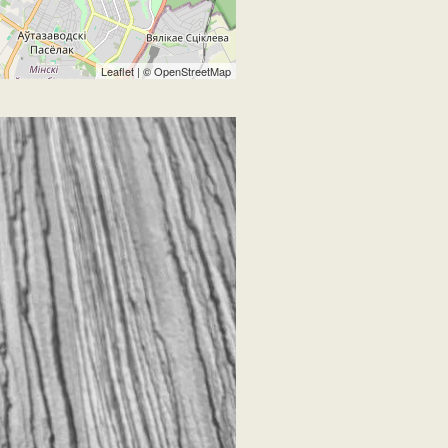
Leaflet
| ©
OpenStreetMap