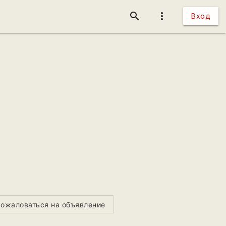
search
more_vert
Вход
ожаловаться на объявление