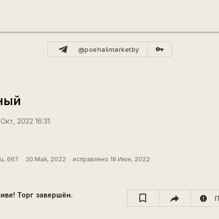
vpn_key
@poehalimarketby
ный
Окт, 2022 16:31.
ru, 667
30 Май, 2022
исправлено 18 Июн, 2022
хиве! Торг завершён.
report
П