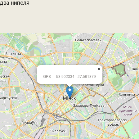
два нипеля
×
GPS
53.902334
27.561879