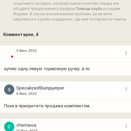
стороннего эксперта, который оценит качество товара или
обсудите предложение в разделе
Помощь клуба
на нашем
Форуме. В случае возникновения проблем, вы можете
обратиться в службу поддержки, где вам постараются помочь.
Комментарии,
4
5 Июн, 2023
more_vert
😒
куплю одну левую тормозную ручку. в лс
SpecializedStumpjumper
more_vert
S
6 Июн, 2023
Пока в приоритете продажа комплектом.
chernavus
more_vert
C
13 Июл, 2023