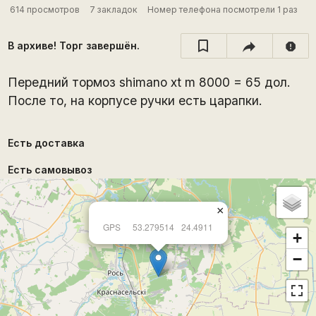
614 просмотров
7 закладок
Номер телефона посмотрели 1 раз
В архиве! Торг завершён.
report
Передний тормоз shimano xt m 8000 = 65 дол.
После то, на корпусе ручки есть царапки.
Есть доставка
Есть самовывоз
×
GPS
53.279514
24.4911
+
−