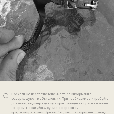
Поехали! не несёт ответственность за информацию,
error_outline
содержащуюся в объявлениях. При необходимости требуйте
документ, подтверждающий право владения и распоряжения
товаром. Пожалуйста, будьте осторожны и
предусмотрительны. При необходимости запросите помощь