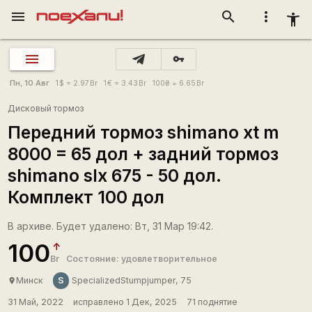
menu
search
more_vert
accessibility_new
vpn_key
Пн, 10 Авг
1
$
= 2.97
Br
1
€
= 3.43
Br
100
₴
= 6.65
Br
Дисковый тормоз
Передний тормоз shimano xt m
8000 = 65 дол + задний тормоз
shimano slx 675 - 50 дол.
Комплект 100 дол
В архиве. Будет удалено: Вт, 31 Мар 19:42.
100
Br
Состояние: удовлетворительное
S
Минск
SpecializedStumpjumper, 75
place
31 Май, 2022
исправлено 1 Дек, 2025
71 поднятие