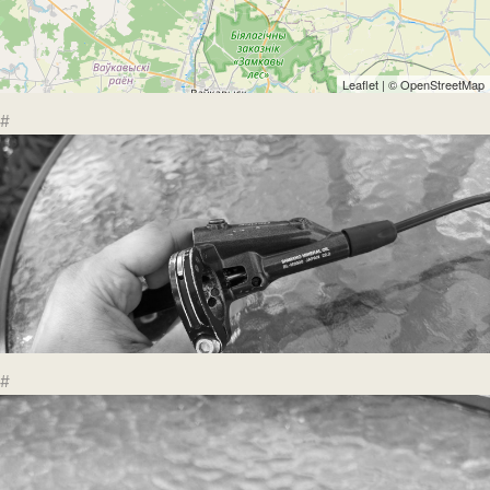
Leaflet
| ©
OpenStreetMap
#
#