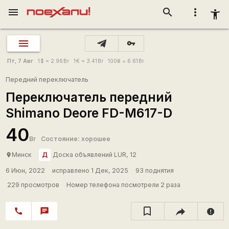
menu
search
more_vert
accessibility_new
vpn_key
Пт, 7 Авг
1
$
= 2.96
Br
1
€
= 3.41
Br
100
₴
= 6.61
Br
Передний переключатель
Переключатель передний
Shimano Deore FD-M617-D
40
Br
Состояние: хорошее
Д
Минск
Доска объявлений LUR, 12
place
6 Июн, 2022
исправлено 1 Дек, 2025
93 поднятия
229 просмотров
Номер телефона посмотрели 2 раза
call
chat
report