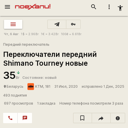
menu
search
more_vert
accessibility_new
vpn_key
Чт, 6 Авг
1
$
= 2.96
Br
1
€
= 3.42
Br
100
₴
= 6.61
Br
Передний переключатель
Переключатели передний
Shimano Tourney новые
35
Br
Состояние: новый
Беларусь
KTM, 181
31 Июл, 2020
исправлено 1 Дек, 2025
place
493 поднятия
697 просмотров
1 закладка
Номер телефона посмотрели 3 раза
call
chat
report