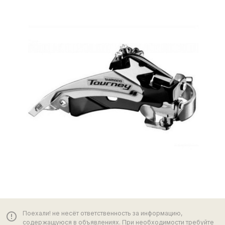
Поехали! не несёт ответственность за информацию,
error_outline
содержащуюся в объявлениях. При необходимости требуйте