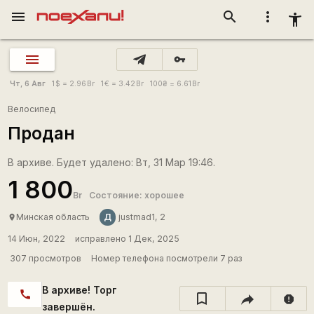
menu
search
more_vert
accessibility_new
vpn_key
Чт, 6 Авг
1
$
= 2.96
Br
1
€
= 3.42
Br
100
₴
= 6.61
Br
Велосипед
Продан
В архиве. Будет удалено: Вт, 31 Мар 19:46.
1 800
Br
Состояние: хорошее
Д
Минская область
justmad1, 2
place
14 Июн, 2022
исправлено 1 Дек, 2025
307 просмотров
Номер телефона посмотрели 7 раз
В архиве! Торг
call
report
завершён.