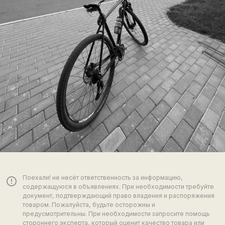
Поехали! не несёт ответственность за информацию,
error_outline
содержащуюся в объявлениях. При необходимости требуйте
документ, подтверждающий право владения и распоряжения
товаром. Пожалуйста, будьте осторожны и
предусмотрительны. При необходимости запросите помощь
стороннего эксперта, который оценит качество товара или