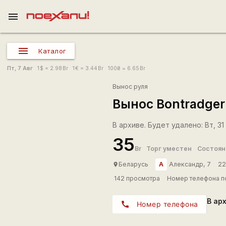
menu
Каталог
Пт, 7 Авг
1
$
= 2.98
Br
1
€
= 3.44
Br
100
₴
= 6.65
Br
Вынос руля
Вынос Bontradger
В архиве. Будет удалено: Вт, 31
35
Br
Торг уместен
Состоян
А
Беларусь
Александр, 7
22
place
142 просмотра
Номер телефона по
В ар
call
Номер телефона