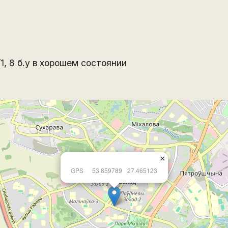
1, 8 б.у в хорошем состоянии
×
GPS
53.859789
27.465123