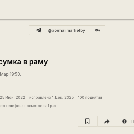
vpn_key
@poehalimarketby
сумка в раму
Мар 19:50.
25 Июн, 2022
исправлено 1 Дек, 2025
100 поднятий
ер телефона посмотрели 1 раз
report
П