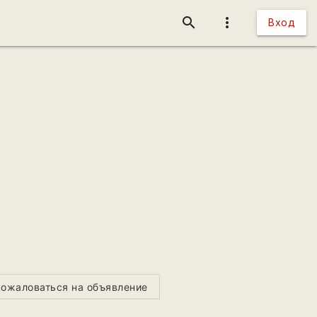
search
more_vert
Вход
ожаловаться на объявление