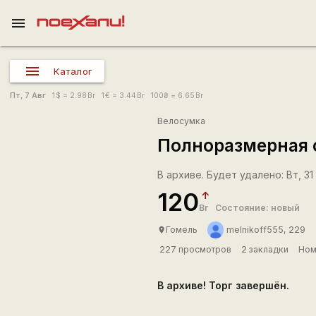
menu
Каталог
Пт, 7 Авг
1
$
= 2.98
Br
1
€
= 3.44
Br
100
₴
= 6.65
Br
Велосумка
Полноразмерная 
В архиве. Будет удалено: Вт, 31 
120
Br
Состояние: новый
Гомель
melnikoff555, 229
place
227 просмотров
2 закладки
Ном
В архиве! Торг завершён.