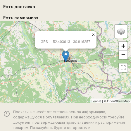
Есть доставка
Есть самовывоз
×
GPS
52.403613
30.916257
+
−
Leaflet
| ©
OpenStreetMap
Поехали! не несёт ответственность за информацию,
error_outline
содержащуюся в объявлениях. При необходимости требуйте
документ, подтверждающий право владения и распоряжения
товаром. Пожалуйста, будьте осторожны и