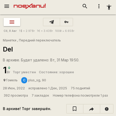
menu
search
more_vert
accessibility_new
vpn_key
Сб, 8 Авг
1
$
= 2.97
Br
1
€
= 3.43
Br
100
₴
= 6.65
Br
Манетки
,
Передний переключатель
Del
В архиве. Будет удалено: Вт, 31 Мар 19:50.
1
Br
Торг уместен
Состояние: хорошее
С
Гомель
plus_sg, 90
place
28 Июн, 2022
исправлено 1 Дек, 2025
75 поднятий
392 просмотра
7 закладок
Номер телефона посмотрели 1 раз
В архиве! Торг завершён.
report