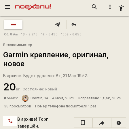
menu
search
more_vert
accessibility_new
vpn_key
Сб, 8 Авг
1
$
= 2.97
Br
1
€
= 3.43
Br
100
₴
= 6.65
Br
Велокомпьютер
Garmin крепление, оригинал,
новое
В архиве. Будет удалено: Вт, 31 Мар 19:52.
20
Br
Состояние: новый
Минск
Tventin, 14
4 Июл, 2022
исправлено 1 Дек, 2025
place
38 просмотров
Номер телефона посмотрели 1 раз
В архиве! Торг
call
report
завершён.