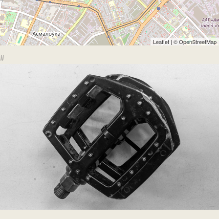
Leaflet
| ©
OpenStreetMap
#