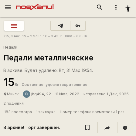
menu
search
more_vert
accessibility_new
vpn_key
Сб, 8 Авг
1
$
= 2.97
Br
1
€
= 3.43
Br
100
₴
= 6.65
Br
Педали
Педали металлические
В архиве. Будет удалено: Вт, 31 Мар 19:54.
15
Br
Состояние: удовлетворительное
В
Минск
jhg494, 22
11 Июл, 2022
исправлено 1 Дек, 2025
place
2 поднятия
183 просмотра
1 закладка
Номер телефона посмотрели 1 раз
В архиве! Торг завершён.
report