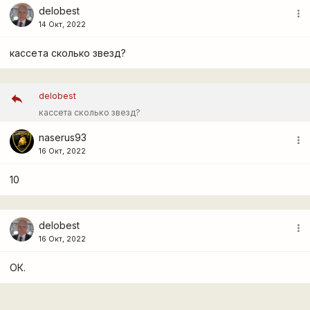
delobest
more_vert
14 Окт, 2022
кассета сколько звезд?
delobest
кассета сколько звезд?
naserus93
more_vert
16 Окт, 2022
10
delobest
more_vert
16 Окт, 2022
ОК.