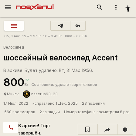
menu
search
more_vert
accessibility_new
vpn_key
Сб, 8 Авг
1
$
= 2.97
Br
1
€
= 3.43
Br
100
₴
= 6.65
Br
Велосипед
шоссейный велосипед Accent
В архиве. Будет удалено: Вт, 31 Мар 19:56.
800
Br
Состояние: удовлетворительное
Минск
naserus93, 23
place
17 Июл, 2022
исправлено 1 Дек, 2025
23 поднятия
560 просмотров
2 закладки
Номер телефона посмотрели 8 раз
В архиве! Торг
call
report
завершён.