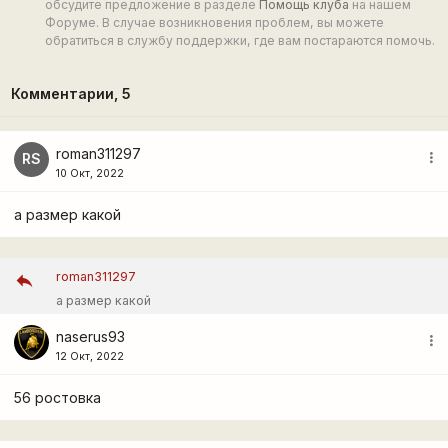
обсудите предложение в разделе
Помощь клуба
на нашем
Форуме. В случае возникновения проблем, вы можете
обратиться в службу поддержки, где вам постараются помочь.
Комментарии,
5
roman311297
more_vert
RS
10 Окт, 2022
а размер какой
roman311297
а размер какой
naserus93
more_vert
12 Окт, 2022
56 ростовка