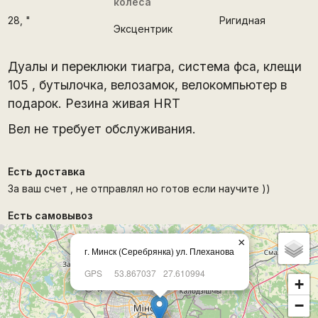
колеса
28
, "
Ригидная
Эксцентрик
Дуалы и переклюки тиагра, система фса, клещи
105 , бутылочка, велозамок, велокомпьютер в
подарок. Резина живая HRT
Вел не требует обслуживания.
Есть доставка
За ваш счет , не отправлял но готов если научите ))
Есть самовывоз
×
г. Минск (Серебрянка) ул. Плеханова
GPS
53.867037
27.610994
+
−