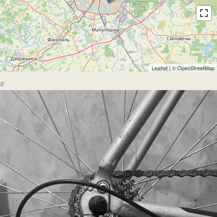
Leaflet
| ©
OpenStreetMap
#