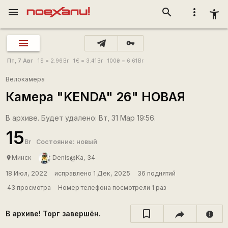
menu
search
more_vert
accessibility_new
vpn_key
Пт, 7 Авг
1
$
= 2.96
Br
1
€
= 3.41
Br
100
₴
= 6.61
Br
Велокамера
Камера "KENDA" 26" НОВАЯ
В архиве. Будет удалено: Вт, 31 Мар 19:56.
15
Br
Состояние: новый
Минск
Denis@Ka, 34
place
18 Июл, 2022
исправлено 1 Дек, 2025
36 поднятий
43 просмотра
Номер телефона посмотрели 1 раз
В архиве! Торг завершён.
report