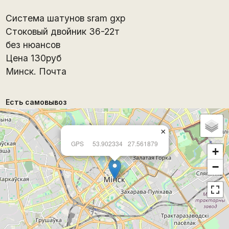
Система шатунов sram gxp
Стоковый двойник 36-22т
без нюансов
Цена 130руб
Минск. Почта
Есть самовывоз
×
GPS
53.902334
27.561879
+
−