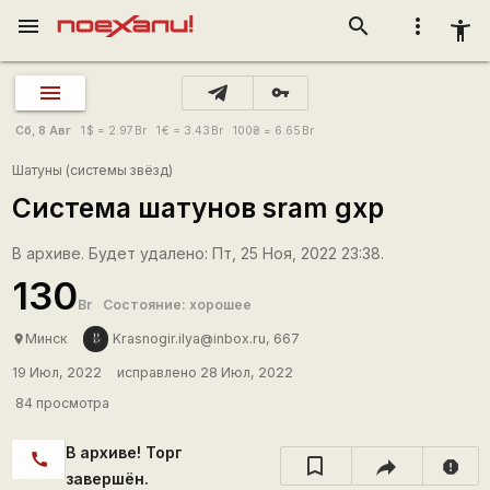
menu
search
more_vert
accessibility_new
vpn_key
Сб, 8 Авг
1
$
= 2.97
Br
1
€
= 3.43
Br
100
₴
= 6.65
Br
Шатуны (системы звёзд)
Система шатунов sram gxp
В архиве. Будет удалено: Пт, 25 Ноя, 2022 23:38.
130
Br
Состояние: хорошее
Минск
Krasnogir.ilya@inbox.ru, 667
place
19 Июл, 2022
исправлено 28 Июл, 2022
84 просмотра
В архиве! Торг
call
report
завершён.