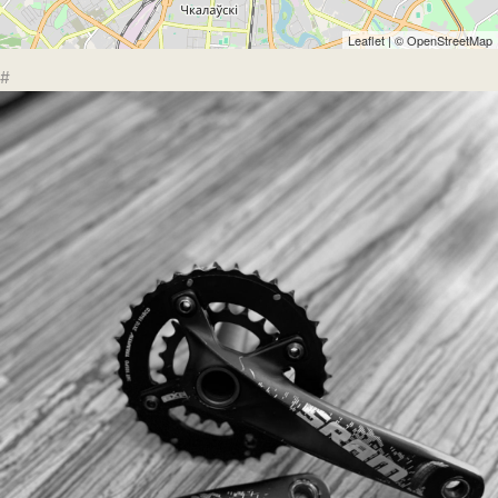
Leaflet
| ©
OpenStreetMap
#