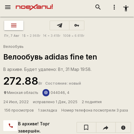
menu
search
more_vert
accessibility_new
vpn_key
Пт, 7 Авг
1
$
= 2.96
Br
1
€
= 3.41
Br
100
₴
= 6.61
Br
Велообувь
Велообувь adidas fine ten
В архиве. Будет удалено: Вт, 31 Мар 19:58.
272.88
Br
Состояние: новый
😒
Минская область
044046, 4
place
24 Июл, 2022
исправлено 1 Дек, 2025
2 поднятия
156 просмотров
1 закладка
Номер телефона посмотрели 3 раза
В архиве! Торг
call
report
завершён.