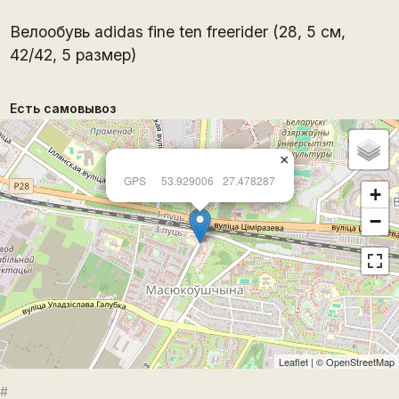
Велообувь adidas fine ten freerider (28, 5 см,
42/42, 5 размер)
Есть самовывоз
×
GPS
53.929006
27.478287
+
−
Leaflet
| ©
OpenStreetMap
#