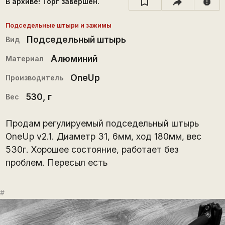
В архиве! Торг завершён.
report
Подседельные штыри и зажимы
Подседельный штырь
Вид
Алюминий
Материал
OneUp
Производитель
530
, г
Вес
Продам регулируемый подседельный штырь
OneUp v2.1. Диаметр 31, 6мм, ход 180мм, вес
530г. Хорошее состояние, работает без
проблем. Пересыл есть
#