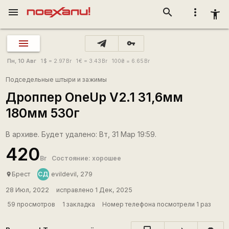
menu
search
more_vert
accessibility_new
vpn_key
Пн, 10 Авг
1
$
= 2.97
Br
1
€
= 3.43
Br
100
₴
= 6.65
Br
Подседельные штыри и зажимы
Дроппер OneUp V2.1 31,6мм
180мм 530г
В архиве. Будет удалено: Вт, 31 Мар 19:59.
420
Br
Состояние: хорошее
СД
Брест
evildevil, 279
place
28 Июл, 2022
исправлено 1 Дек, 2025
59 просмотров
1 закладка
Номер телефона посмотрели 1 раз