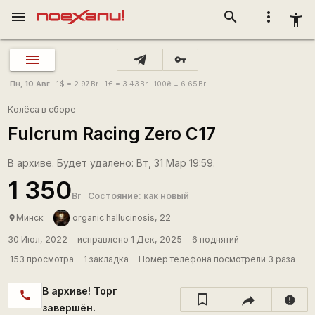
menu
search
more_vert
accessibility_new
vpn_key
Пн, 10 Авг
1
$
= 2.97
Br
1
€
= 3.43
Br
100
₴
= 6.65
Br
Колёса в сборе
Fulcrum Racing Zero C17
В архиве. Будет удалено: Вт, 31 Мар 19:59.
1 350
Br
Состояние: как новый
Минск
organic hallucinosis, 22
place
30 Июл, 2022
исправлено 1 Дек, 2025
6 поднятий
153 просмотра
1 закладка
Номер телефона посмотрели 3 раза
В архиве! Торг
call
report
завершён.