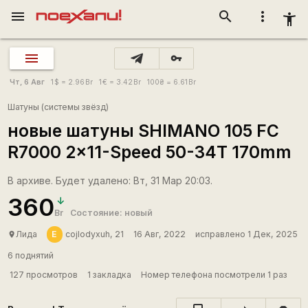
menu
search
more_vert
accessibility_new
vpn_key
Чт, 6 Авг
1
$
= 2.96
Br
1
€
= 3.42
Br
100
₴
= 6.61
Br
Шатуны (системы звёзд)
новые шатуны SHIMANO 105 FC
R7000 2x11-Speed 50-34T 170mm
В архиве. Будет удалено: Вт, 31 Мар 20:03.
360
Br
Состояние: новый
E
Лида
cojlodyxuh, 21
16 Авг, 2022
исправлено 1 Дек, 2025
place
6 поднятий
127 просмотров
1 закладка
Номер телефона посмотрели 1 раз