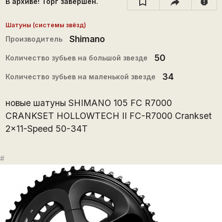
В архиве! Торг завершён.
report
Шатуны (системы звёзд)
Shimano
Производитель
50
Количество зубьев на большой звезде
34
Количество зубьев на маленькой звезде
новые шатуны SHIMANO 105 FC R7000
CRANKSET HOLLOWTECH II FC-R7000 Crankset
2x11-Speed 50-34T
#