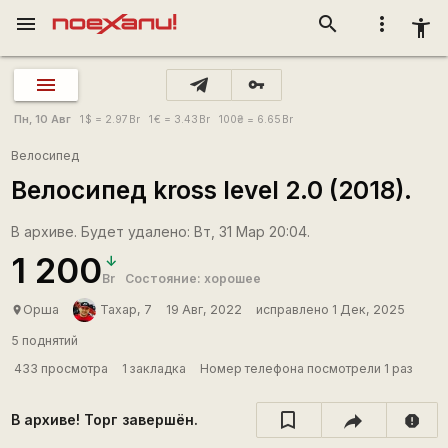
menu
search
more_vert
accessibility_new
vpn_key
Пн, 10 Авг
1
$
= 2.97
Br
1
€
= 3.43
Br
100
₴
= 6.65
Br
Велосипед
Велосипед kross level 2.0 (2018).
В архиве. Будет удалено: Вт, 31 Мар 20:04.
1 200
Br
Состояние: хорошее
Орша
Тахар, 7
19 Авг, 2022
исправлено 1 Дек, 2025
place
5 поднятий
433 просмотра
1 закладка
Номер телефона посмотрели 1 раз
В архиве! Торг завершён.
report