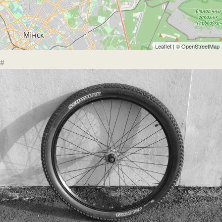
Leaflet
| ©
OpenStreetMap
#