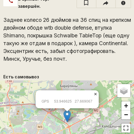
call
report
завершён.
Заднее колесо 26 дюймов на 36 спиц на крепком
двойном ободе wtb double defense, втулка
Shimano, покрышка Schwalbe TableTop (еще одну
такую же отдам в подарок ), камера Continental.
Эксцентрик есть, забыл сфотографировать.
Минск, Уручье, без почт.
Есть самовывоз
×
GPS
53.946625
27.669067
+
−