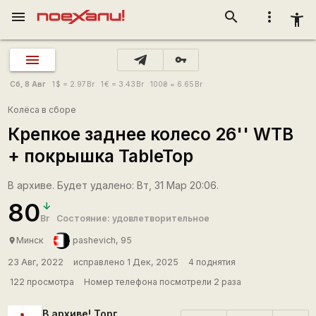
menu
search
more_vert
accessibility_new
vpn_key
Сб, 8 Авг
1
$
= 2.97
Br
1
€
= 3.43
Br
100
₴
= 6.65
Br
Колёса в сборе
Крепкое заднее колесо 26'' WTB
+ покрышка TableTop
В архиве. Будет удалено: Вт, 31 Мар 20:06.
80
Br
Состояние: удовлетворительное
Минск
pashevich, 95
place
23 Авг, 2022
исправлено 1 Дек, 2025
4 поднятия
122 просмотра
Номер телефона посмотрели 2 раза
В архиве! Торг